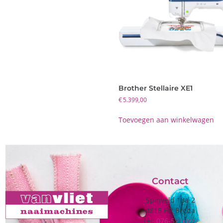
Brother Stellaire XE1
€
5.399,00
Toevoegen aan winkelwagen
Contact
Spinveld 13a-2
4815 HR Breda
Tel:
076-5216827