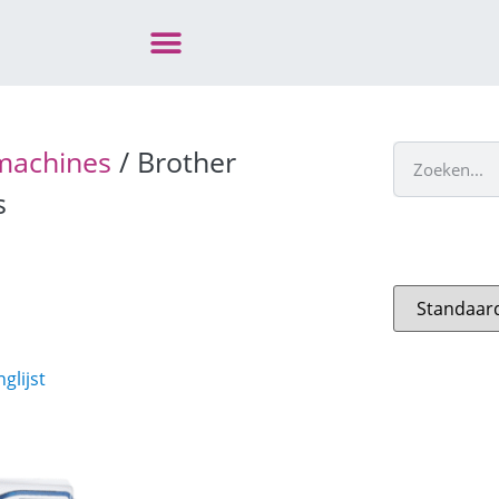
machines
/ Brother
s
glijst