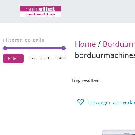
Filteren op prijs
Home
/
Borduur
borduurmachine
Filter
Prijs:
€5.390
—
€5.400
Enig resultaat
Toevoegen aan verlan