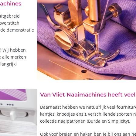
machines
uitgebreid
verstitch
eide demonstratie
e? Wij hebben
 alle merken
angrijk!
Van Vliet Naaimachines heeft veel
Daarnaast hebben we natuurlijk veel fournitur
kantjes, knoopjes enz.), verschillende soorten
collectie naaipatronen (Burda en Simplicity).
Ook voor breien en haken ben je bij ons aan het