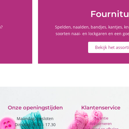
Fournit
n?
Spelden, naalden, bandjes, kantjes, kn
soorten naai- en lockgaren en een go
Bekijk het assor
Onze openingstijden
Klantenservice
Garantie
Maandag: gesloten
Retourneren
Dinsdag: 9.30 – 17.30