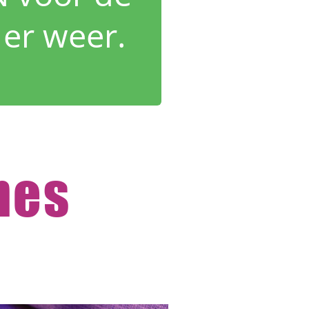
 er weer.
nes