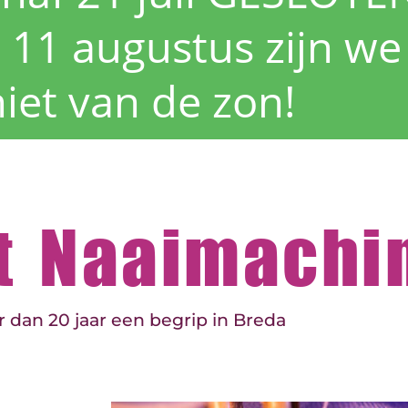
 11 augustus zijn we
iet van de zon!
et Naaimachi
 dan 20 jaar een begrip in Breda