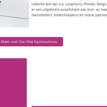
collectie wol van o.a. LangYarns, Phildar, Borgo
er een uitgebreid assortiment aan brei- en haa
toerentellers, stekenhouders) en mooie patro
Meer over Van Vliet Naaimachines