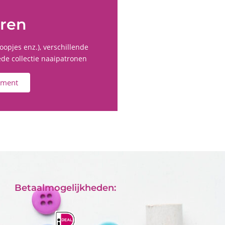
uren
oopjes enz.), verschillende
ede collectie naaipatronen
timent
Betaalmogelijkheden: