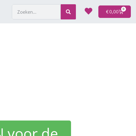
0
€
0,00
N voor de