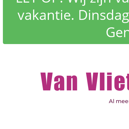
vakantie. Dinsdag
Gen
Van Vli
Al meer