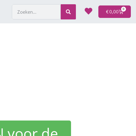
0
€
0,00
N voor de