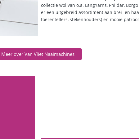
collectie wol van o.a. LangYarns, Phildar, Borgo
er een uitgebreid assortiment aan brei- en haa
toerentellers, stekenhouders) en mooie patro
Meer over Van Vliet Naaimachines