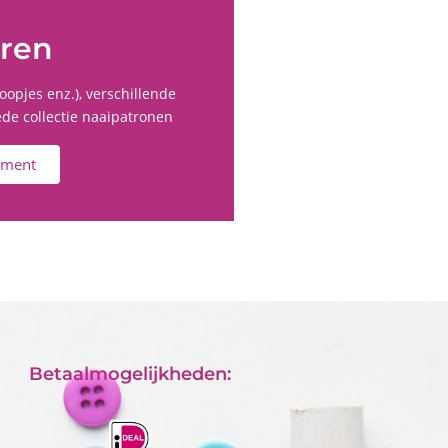
uren
oopjes enz.), verschillende
ede collectie naaipatronen
timent
Betaalmogelijkheden: