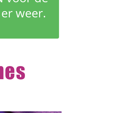
 er weer.
nes