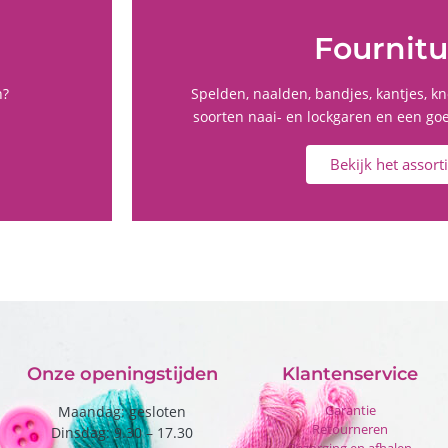
Fournit
n?
Spelden, naalden, bandjes, kantjes, kn
soorten naai- en lockgaren en een go
Bekijk het assor
Onze openingstijden
Klantenservice
Garantie
Maandag: gesloten
Retourneren
Dinsdag: 9.30 – 17.30