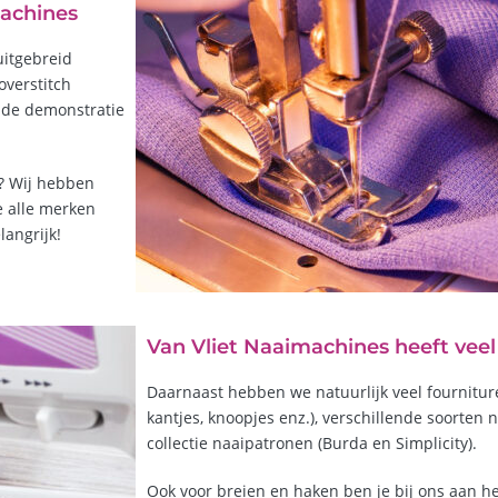
machines
uitgebreid
verstitch
eide demonstratie
e? Wij hebben
 alle merken
angrijk!
Van Vliet Naaimachines heeft veel
Daarnaast hebben we natuurlijk veel fournitur
kantjes, knoopjes enz.), verschillende soorten
collectie naaipatronen (Burda en Simplicity).
Ook voor breien en haken ben je bij ons aan het