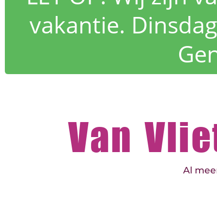
vakantie. Dinsdag
Gen
Van Vli
Al meer