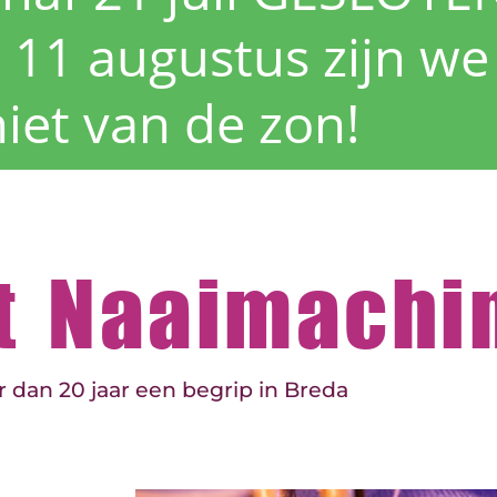
 11 augustus zijn we
iet van de zon!
et Naaimachi
 dan 20 jaar een begrip in Breda