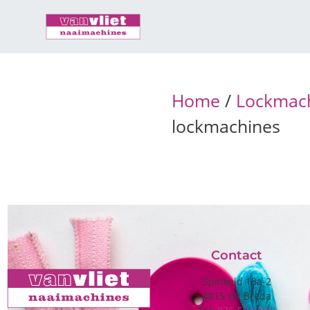
Home
/
Lockmac
lockmachines
Contact
Spinveld 13a-2
4815 HR Breda