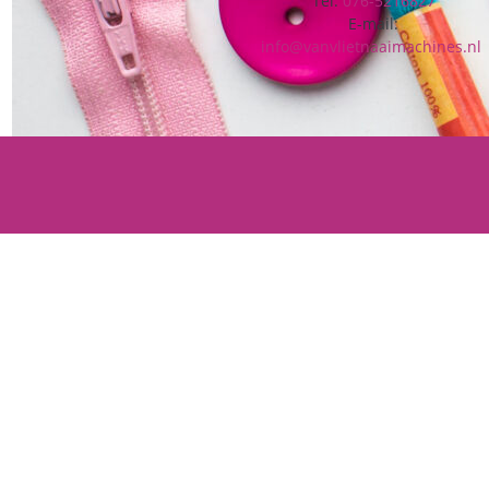
Tel:
076-5216827
E-mail:
info@vanvlietnaaimachines.nl