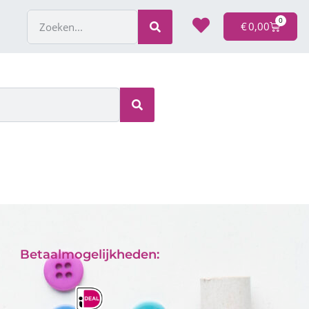
0
€
0,00
Betaalmogelijkheden: